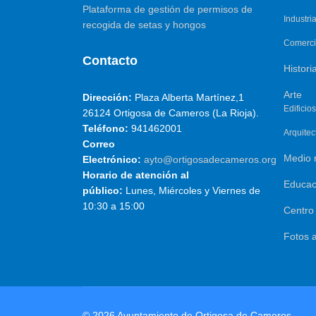
Plataforma de gestión de permisos de
Industri
recogida de setas y hongos
Comerc
Contacto
Histori
Arte
Dirección:
Plaza Alberta Martínez,1
Edificios
26124 Ortigosa de Cameros (La Rioja).
Teléfono:
941462001
Arquitect
Correo
Medio 
Electrónico:
ayto@ortigosadecameros.org
Horario de atención al
Educac
público:
Lunes, Miércoles y Viernes de
10:30 a 15:00
Centro
Fotos a
© 2026 Ayuntamiento de Ortigosa de Cameros