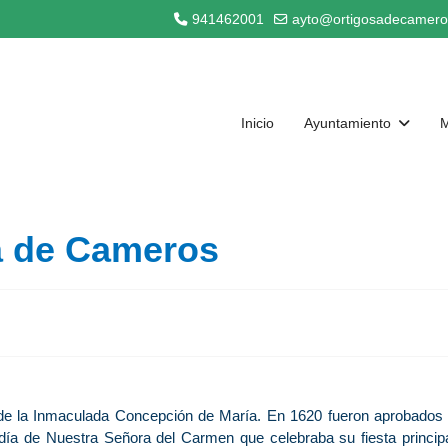
941462001
ayto@ortigosadecamero
Inicio
Ayuntamiento
M
a de Cameros
a de la Inmaculada Concepción de María. En 1620 fueron aprobados 
adía de Nuestra Señora del Carmen que celebraba su fiesta principa