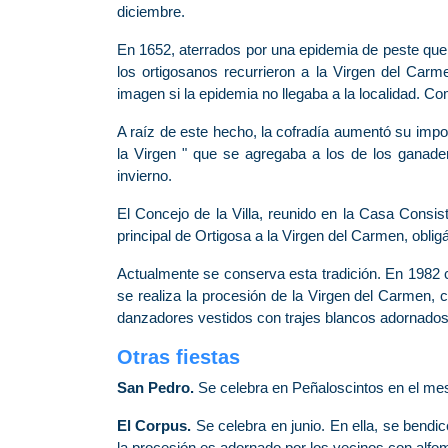
diciembre.
En 1652, aterrados por una epidemia de peste que,
los ortigosanos recurrieron a la Virgen del Carm
imagen si la epidemia no llegaba a la localidad. Co
A raíz de este hecho, la cofradía aumentó su imp
la Virgen " que se agregaba a los de los ganad
invierno.
El Concejo de la Villa, reunido en la Casa Consis
principal de Ortigosa a la Virgen del Carmen, oblig
Actualmente se conserva esta tradición. En 1982 c
se realiza la procesión de la Virgen del Carmen
danzadores vestidos con trajes blancos adornados c
Otras fiestas
San Pedro.
Se celebra en Peñaloscintos en el mes 
El Corpus.
Se celebra en junio. En ella, se bendic
la procesión es adornado por los vecinos con alfom