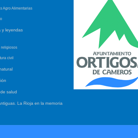
as Agro Alimentarias
io
a y leyendas
 religiosos
ura civil
natural
ión
 de salud
ntiguas. La Rioja en la memoria