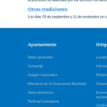
Otras tradiciones
Los días 29 de septiembre y 11 de noviembre se c
Ayuntamiento
Orti
Datos generales
Localiz
Contact@
Informa
Imagen corporativa
Peñalo
Miembros de la Corporación Municipal
Comuni
Sede electrónica
Econo
Industri
Perfil del contratante
Constru