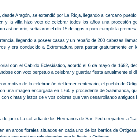
 desde Aragón, se extendió por La Rioja, llegando al cercano pueblo
en y la villa hizo voto de celebrar todos los años una procesión g
mo así ocurrió, señalaron el día 15 de agosto para cumplir la promesa
ortancia, llegando a poseer casas y un rebaño de 200 cabezas llama
eros y era conducido a Extremadura para pastar gratuitamente en
torial con el Cabildo Eclesiástico, acordó el 6 de mayo de 1682, dec
ándose con voto perpetuo a celebrar y guardar fiesta anualmente el día
on motivo de la celebración del tercer centenario, el pueblo de Orti
, con una imagen encargada en 1760 y procedente de Salamanca, que
on cintas y lazos de vivos colores que van desarrollando antiguos bai
de junio. La cofradía de los Hermanos de San Pedro reparten la "car
en en arcos florales situados en cada uno de los barrios de Ortigosa 
bras con motivos relacionados con la fiesta y Ortigosa.