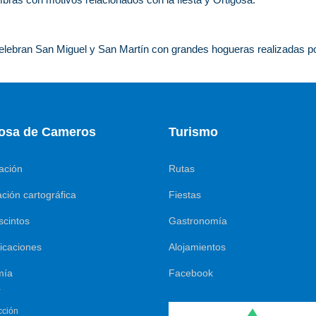
elebran San Miguel y San Martín con grandes hogueras realizadas po
gosa de Cameros
Turismo
ación
Rutas
ción cartográfica
Fiestas
scintos
Gastronomía
caciones
Alojamientos
mía
Facebook
a
cción